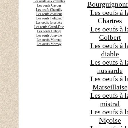
Les oeufs aux crevettes
Bourguignon
Les oeufs Cavour
Les oeufs Chantilly
Les oeufs à l
Les oeufs chasseur
Les oeufs Polignac
Chartres
Les oeufs forestière
Les oeufs Grand-Duc
Les oeufs à l
Les oeufs Halévy
Colbert
Les oeufs Joinville
Les oeufs Moreno
Les oeufs à l
Les oeufs Mornay
diable
Les oeufs à l
hussarde
Les oeufs à l
Marseillaise
Les oeufs à l
mistral
Les oeufs à l
Niçoise