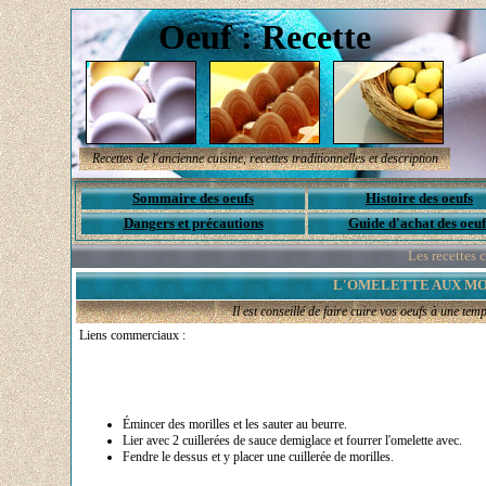
Oeuf : Recette
Recettes de l'ancienne cuisine, recettes traditionnelles et description
Sommaire des oeufs
Histoire des oeufs
Dangers et précautions
Guide d'achat des oeuf
Les recettes c
L'OMELETTE AUX MO
Il est conseillé de faire cuire vos oeufs à une te
Liens commerciaux :
Émincer des morilles et les sauter au beurre.
Lier avec 2 cuillerées de sauce demiglace et fourrer l'omelette avec.
Fendre le dessus et y placer une cuillerée de morilles.