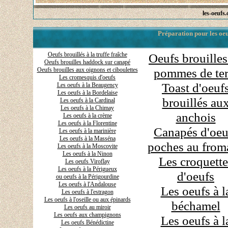
les-oeufs
Préparation pour les oeu
Oeufs brouillés à la truffe fraîche
Oeufs brouilles
Oeufs brouilles haddock sur canapé
pommes de ter
Oeufs brouilles aux oignons et ciboulettes
Les cromesquis d'oeufs
Toast d'oeuf
Les oeufs à la Beaugency
Les oeufs à la Bordelaise
brouillés au
Les oeufs à la Cardinal
Les oeufs à la Chimay
anchois
Les oeufs à la crème
Les oeufs à la Florentine
Canapés d'oeu
Les oeufs à la marinière
Les oeufs à la Masséna
poches au from
Les oeufs à la Moscovite
Les oeufs à la Ninon
Les croquette
Les oeufs Viroflay
Les oeufs à la Périgueux
d'oeufs
ou oeufs à la Périgourdine
Les oeufs à l'Andalouse
Les oeufs à l
Les oeufs à l'estragon
Les oeufs à l'oseille ou aux épinards
béchamel
Les oeufs au miroir
Les oeufs aux champignons
Les oeufs à l
Les oeufs Bénédictine